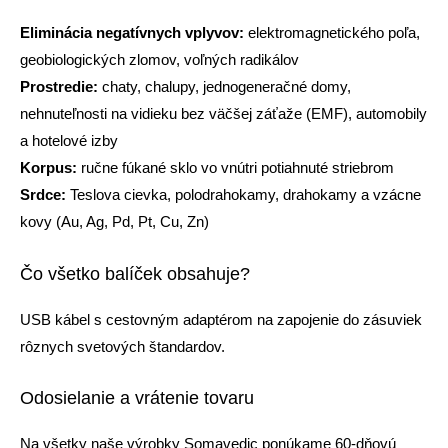
Eliminácia negatívnych vplyvov:
elektromagnetického poľa,
geobiologických zlomov, voľných radikálov
Prostredie:
chaty, chalupy, jednogeneračné domy,
nehnuteľnosti na vidieku bez väčšej záťaže (EMF), automobily
a hotelové izby
Korpus:
ručne fúkané sklo vo vnútri potiahnuté striebrom
Srdce:
Teslova cievka, polodrahokamy, drahokamy a vzácne
kovy (Au, Ag, Pd, Pt, Cu, Zn)
Čo všetko balíček obsahuje?
USB kábel s cestovným adaptérom na zapojenie do zásuviek
rôznych svetových štandardov.
Odosielanie a vrátenie tovaru
Na všetky naše výrobky Somavedic ponúkame 60-dňovú