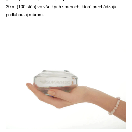
30 m (100 stôp) vo všetkých smeroch, ktoré prechádzajú
podlahou aj múrom.