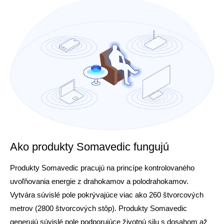
Ako produkty Somavedic fungujú
Produkty Somavedic pracujú na princípe kontrolovaného
uvoľňovania energie z drahokamov a polodrahokamov.
Vytvára súvislé pole pokrývajúce viac ako 260 štvorcových
metrov (2800 štvorcových stôp). Produkty Somavedic
generujú súvislé pole podporujúce životnú silu s dosahom až