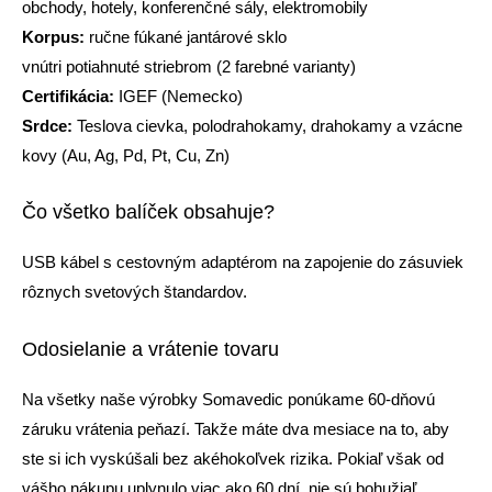
obchody, hotely, konferenčné sály, elektromobily
Korpus:
ručne fúkané jantárové sklo
vnútri potiahnuté striebrom (2 farebné varianty)
Certifikácia:
IGEF (Nemecko)
Srdce:
Teslova cievka, polodrahokamy, drahokamy a vzácne
kovy (Au, Ag, Pd, Pt, Cu, Zn)
Čo všetko balíček obsahuje?
USB kábel s cestovným adaptérom na zapojenie do zásuviek
rôznych svetových štandardov.
Odosielanie a vrátenie tovaru
Na všetky naše výrobky Somavedic ponúkame 60-dňovú
záruku vrátenia peňazí. Takže máte dva mesiace na to, aby
ste si ich vyskúšali bez akéhokoľvek rizika. Pokiaľ však od
vášho nákupu uplynulo viac ako 60 dní, nie sú bohužiaľ