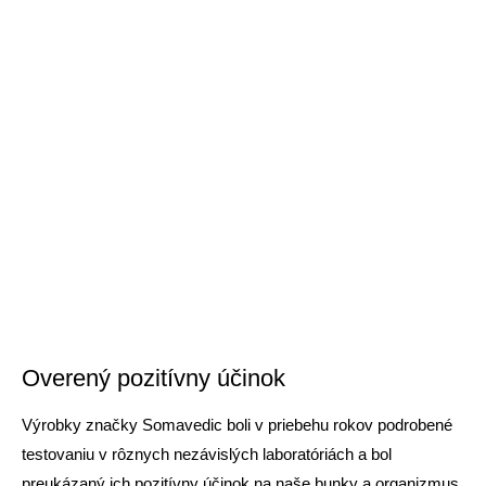
Overený pozitívny účinok
Výrobky značky Somavedic boli v priebehu rokov podrobené
testovaniu v rôznych nezávislých laboratóriách a bol
preukázaný ich pozitívny účinok na naše bunky a organizmus.