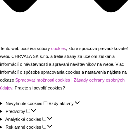
Tento web používa súbory
cookies
, ktoré spracúva prevádzkovateľ
webu CHRVALA SK s.r.o. a tretie strany za účelom získania
informácií o návštevnosti a správaní návštevníkov na webe. Viac
informácií o spôsobe spracovania cookies a nastavenia nájdete na
odkaze
Spracovať možnosti cookies
|
Zásady ochrany osobných
údajov
. Prajete si povoliť cookies?
Nevyhnuté
Nevyhnuté cookies
Vždy aktívny
Predvoľby
cookies
Predvoľby
Analytické
Analytické cookies
cookies
Reklamné
Reklamné cookies