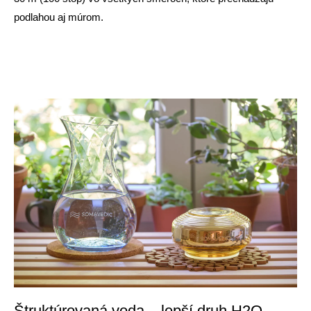
podlahou aj múrom.
Štruktúrovaná voda – lepší druh H2O