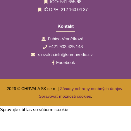
IČO: 541 655 98
IČ DPH: 212 160 04 37
Kontakt
Ľubica Vrančíková
+421 903 425 148
slovakia.info@somavedic.cz
Facebook
2026 © CHRVALA SK s.r.o. |
Zásady ochrany osobných údajov
|
Spravovať možnosti cookies
.
Spravujte súhlas so súbormi cookie