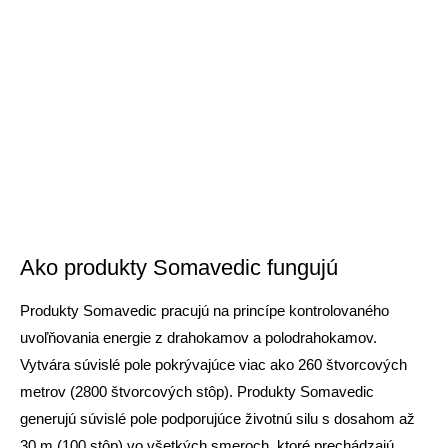
Ako produkty Somavedic fungujú
Produkty Somavedic pracujú na princípe kontrolovaného
uvoľňovania energie z drahokamov a polodrahokamov.
Vytvára súvislé pole pokrývajúce viac ako 260 štvorcových
metrov (2800 štvorcových stôp). Produkty Somavedic
generujú súvislé pole podporujúce životnú silu s dosahom až
30 m (100 stôp) vo všetkých smeroch, ktoré prechádzajú