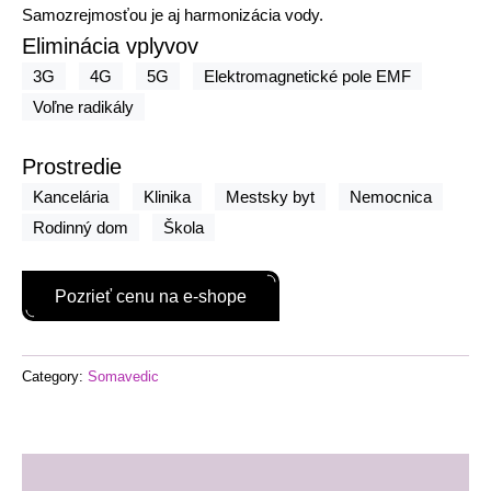
Samozrejmosťou je aj harmonizácia vody.
Eliminácia vplyvov
3G
4G
5G
Elektromagnetické pole EMF
Voľne radikály
Prostredie
Kancelária
Klinika
Mestsky byt
Nemocnica
Rodinný dom
Škola
Pozrieť cenu na e-shope
Category:
Somavedic
Description