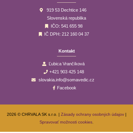
919 53 Dechtice 146
Slovenská republika
IČO: 541 655 98
IČ DPH: 212 160 04 37
Kontakt
Ľubica Vrančíková
+421 903 425 148
slovakia.info@somavedic.cz
Facebook
2026 © CHRVALA SK s.r.o. |
Zásady ochrany osobných údajov
|
Spravovať možnosti cookies
.