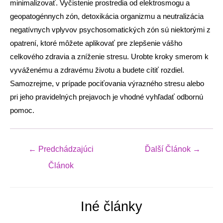
minimalizovať. Vyčistenie prostredia od elektrosmogu a
geopatogénnych zón, detoxikácia organizmu a neutralizácia
negatívnych vplyvov psychosomatických zón sú niektorými z
opatrení, ktoré môžete aplikovať pre zlepšenie vášho
celkového zdravia a zníženie stresu. Urobte kroky smerom k
vyváženému a zdravému životu a budete cítiť rozdiel.
Samozrejme, v prípade pociťovania výrazného stresu alebo
pri jeho pravidelných prejavoch je vhodné vyhľadať odbornú
pomoc.
Navigácia
←
Predchádzajúci
Ďalší Článok
→
v
Článok
článku
Iné články