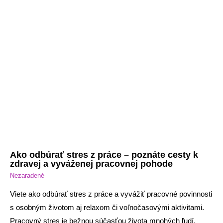
Ako odbúrať stres z práce – poznáte cesty k
zdravej a vyváženej pracovnej pohode
Nezaradené
Viete ako odbúrať stres z práce a vyvážiť pracovné povinnosti
s osobným životom aj relaxom či voľnočasovými aktivitami.
Pracovný stres je bežnou súčasťou života mnohých ľudí.