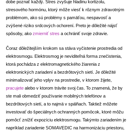
dobe poznať každý. Stres zvyšuje hladinu kortizolu,
stresového hormónu, ktorý môže viesť k rôznym zdravotným
problémom, ako sú problémy s pamäťou, nespavosť a
zvýšené riziko srdcových ochorení. Preto je dôležité nájsť
spôsoby, ako
zmierniť stres
a ochrániť svoje zdravie.
Čoraz dôležitejším krokom sa stáva vyčistenie prostredia od
elektrosmogu. Elektrosmog je neviditeľná forma znečistenia,
ktorá pochádza z elektromagnetického žiarenia z
elektronických zariadení a bezdrôtových sietí. Je dôležité
minimalizovať jeho vplyv na prostredie, v ktorom žijete,
pracujete
alebo v ktorom trávite svoj čas. To znamená, že by
ste mali obmedziť používanie mobilných telefónov a
bezdrôtových sietí, a to najmä v spálňach. Taktiež môžete
investovať do špeciálnych ochranných pomôcok, ktoré môžu
pomôcť znížiť expozíciu elektrosmogu. Takýmto zariadením je
napríklad zariadenie SOMAVEDIC na harmonizáciu priestoru,