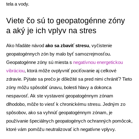
tela a vody.
Viete čo sú to geopatogénne zóny
a aký je ich vplyv na stres
Ako hľadáte návod
ako sa zbaviť stresu
, vyčistenie
geopatogénnych zón by malo byť samozrejmosťou.
Geopatogénne zóny sú miesta s
negatívnou energetickou
vibráciou
, ktorá môže ovplyvniť pociťovanie aj celkové
zdravie. Pýtate sa prečo je dôležité sa pred nimi chrániť? Tieto
zóny môžu spôsobiť únavu, bolesti hlavy a dokonca
nespavosť. Ak ste vystavení geopatogénnym zónam
dlhodobo, môže to viesť k chronickému stresu. Jedným zo
spôsobov, ako sa vyhnúť geopatogénnym zónam, je
používanie špeciálnych geopatogénych ochranných pomôcok,
ktoré vám pomôžu neutralizovať ich negatívne vplyvy.