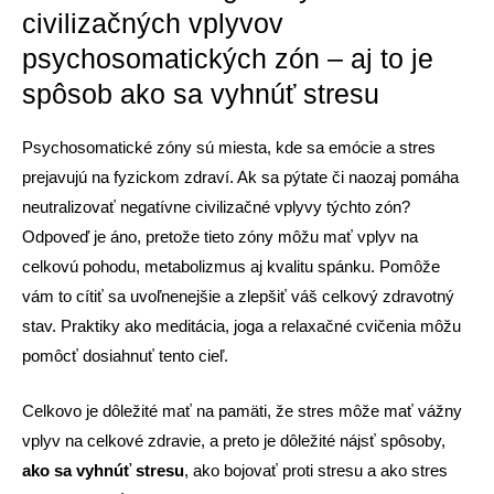
civilizačných vplyvov
psychosomatických zón – aj to je
spôsob ako sa vyhnúť stresu
Psychosomatické zóny sú miesta, kde sa emócie a stres
prejavujú na fyzickom zdraví. Ak sa pýtate či naozaj pomáha
neutralizovať negatívne civilizačné vplyvy týchto zón?
Odpoveď je áno, pretože tieto zóny môžu mať vplyv na
celkovú pohodu, metabolizmus aj kvalitu spánku. Pomôže
vám to cítiť sa uvoľnenejšie a zlepšiť váš celkový zdravotný
stav. Praktiky ako meditácia, joga a relaxačné cvičenia môžu
pomôcť dosiahnuť tento cieľ.
Celkovo je dôležité mať na pamäti, že stres môže mať vážny
vplyv na celkové zdravie, a preto je dôležité nájsť spôsoby,
ako sa vyhnúť stresu
, ako bojovať proti stresu a ako stres