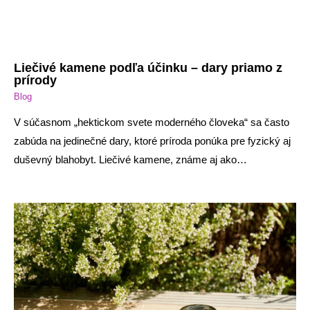
Liečivé kamene podľa účinku – dary priamo z
prírody
Blog
V súčasnom „hektickom svete moderného človeka“ sa často
zabúda na jedinečné dary, ktoré príroda ponúka pre fyzický aj
duševný blahobyt. Liečivé kamene, známe aj ako…