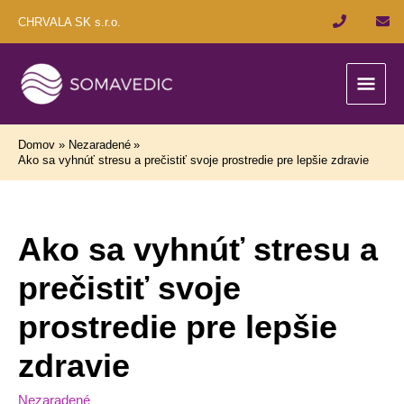
Preskočiť
CHRVALA SK s.r.o.
na
obsah
Hlav
Men
Domov
Nezaradené
Ako sa vyhnúť stresu a prečistiť svoje prostredie pre lepšie zdravie
Ako sa vyhnúť stresu a
prečistiť svoje
prostredie pre lepšie
zdravie
Nezaradené