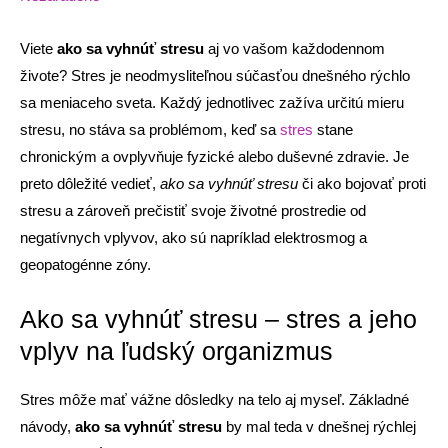
Viete
ako sa vyhnúť stresu
aj vo vašom každodennom
živote? Stres je neodmysliteľnou súčasťou dnešného rýchlo
sa meniaceho sveta. Každý jednotlivec zažíva určitú mieru
stresu, no stáva sa problémom, keď sa
stres
stane
chronickým a ovplyvňuje fyzické alebo duševné zdravie. Je
preto dôležité vedieť,
ako sa vyhnúť stresu
či ako bojovať proti
stresu a zároveň prečistiť svoje životné prostredie od
negatívnych vplyvov, ako sú napríklad elektrosmog a
geopatogénne zóny.
Ako sa vyhnúť stresu – stres a jeho
vplyv na ľudský organizmus
Stres môže mať vážne dôsledky na telo aj myseľ. Základné
návody,
ako sa vyhnúť stresu
by mal teda v dnešnej rýchlej